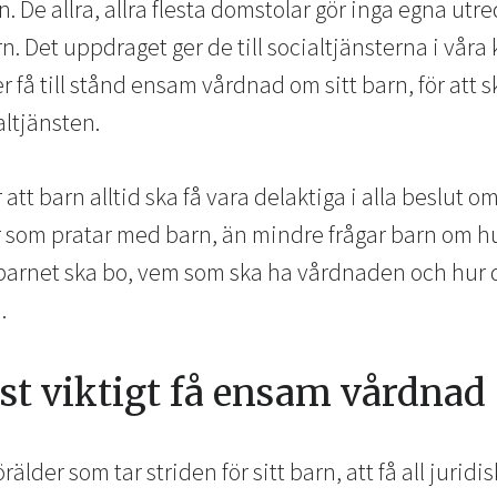
. De allra, allra flesta domstolar gör inga egna ut
. Det uppdraget ger de till socialtjänsterna i vår
r få till stånd ensam vårdnad om sitt barn, för att s
ltjänsten.
 att barn alltid ska få vara delaktiga i alla beslut om
r som pratar med barn, än mindre frågar barn om hur
 barnet ska bo, vem som ska ha vårdnaden och hur 
.
ist viktigt få ensam vårdnad
älder som tar striden för sitt barn, att få all juridi