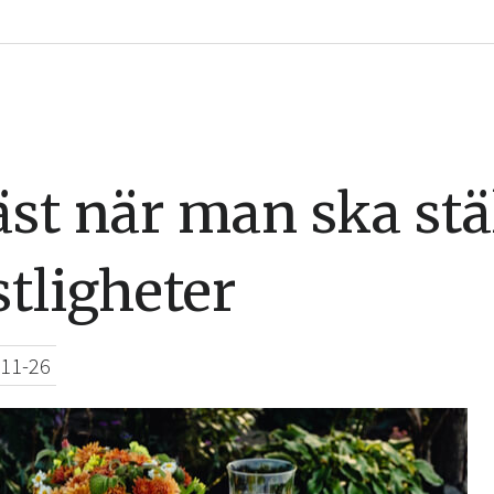
st när man ska ställ
tligheter
11-26