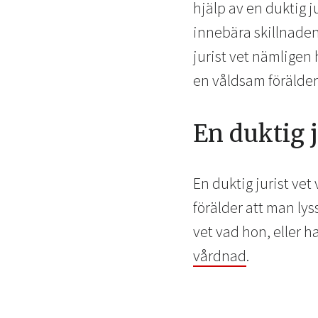
hjälp av en duktig j
innebära skillnaden 
jurist vet nämligen 
en våldsam förälder
En duktig j
En duktig jurist vet
förälder att man lys
vet vad hon, eller 
vårdnad
.