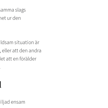
r samma slags
net ur den
åldsam situation är
 eller att den andra
t att en förälder
.
d
viljad ensam