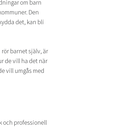
redningar om barn
a kommuner. Den
kydda det, kan bli
 rör barnet själv, är
 de vill ha det när
de vill umgås med
sk och professionell