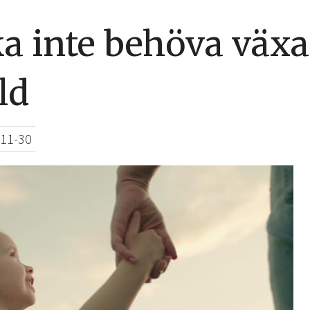
a inte behöva väx
ld
11-30