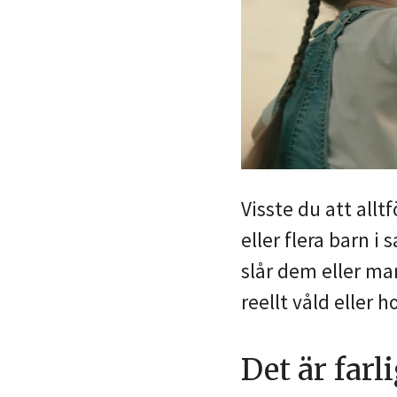
Visste du att all
eller flera barn 
slår dem eller ma
reellt våld eller h
Det är farl