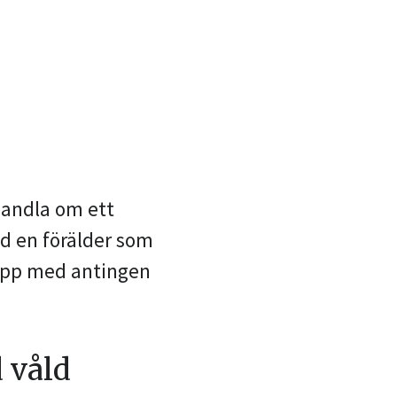
handla om ett
ed en förälder som
 upp med antingen
d våld