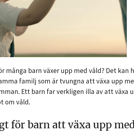
tför många barn växer upp med våld? Det kan 
i samma familj som är tvungna att växa upp m
mman. Ett barn far verkligen illa av att växa
ot om våld.
igt för barn att växa upp me