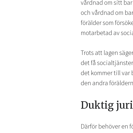
vårdnad om sitt barn
och vårdnad om barn
förälder som försöke
motarbetad av socia
Trots att lagen säger
det få socialtjänste
det kommer till var
den andra föräldern
Duktig jur
Därför behöver en för