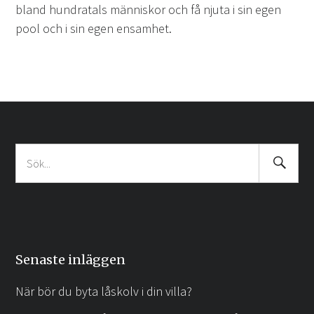
bland hundratals människor och få njuta i sin egen
pool och i sin egen ensamhet.
Search
Sök
Submit
efter:
Senaste inläggen
När bör du byta låskolv i din villa?