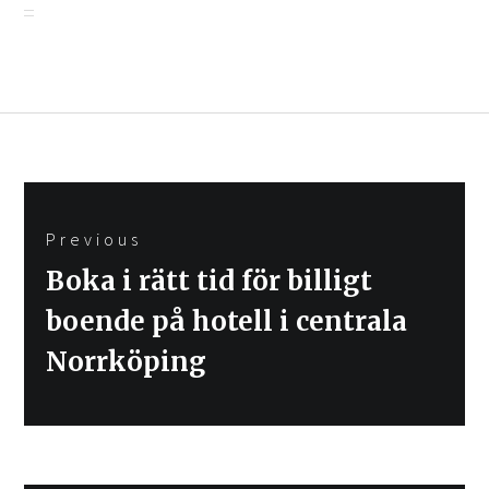
Inläggsnavigering
Previous
Previous
Boka i rätt tid för billigt
post:
boende på hotell i centrala
Norrköping