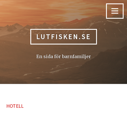
Skip
to
Menu
content
LUTFISKEN.SE
En sida för barnfamiljer
HOTELL