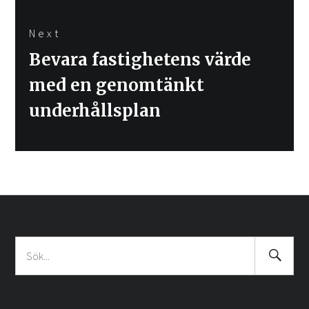
Next
Next
Bevara fastighetens värde
post:
med en genomtänkt
underhållsplan
Search
Sök
Submit
efter: