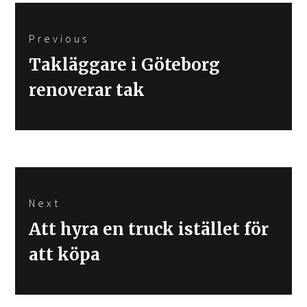
Inläggsnavigering
Previous
Previous
Takläggare i Göteborg
post:
renoverar tak
Next
Next
Att hyra en truck istället för
post:
att köpa