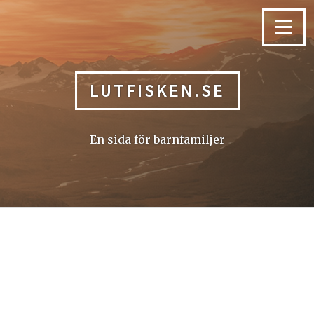
Skip
to
Menu
content
LUTFISKEN.SE
En sida för barnfamiljer