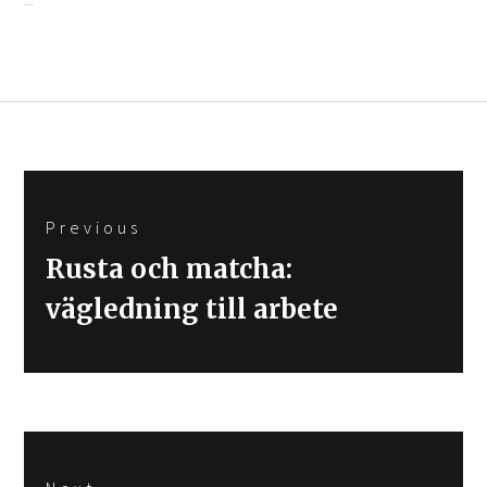
Inläggsnavigering
Previous
Previous
Rusta och matcha:
post:
vägledning till arbete