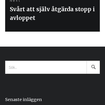
Next
Next
Svårt att själv åtgärda stopp i
post:
avloppet
Search
Sök
Submit
efter:
Senaste inläggen