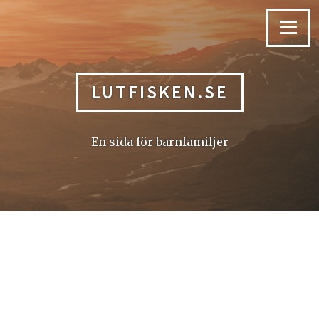
Skip
to
Menu
content
LUTFISKEN.SE
En sida för barnfamiljer