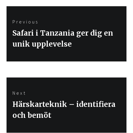
Inläggsnavigering
Previous
Previous
Safari i Tanzania ger dig en
post:
unik upplevelse
Next
Next
Härskarteknik – identifiera
post:
och bemöt