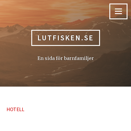
Skip
to
Menu
content
LUTFISKEN.SE
En sida för barnfamiljer
HOTELL