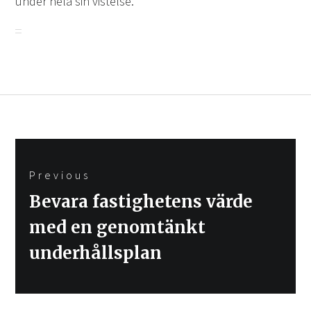
under hela sin vistelse.
Inläggsnavigering
Previous
Previous
Bevara fastighetens värde
post:
med en genomtänkt
underhållsplan