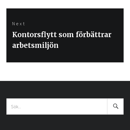
Next
Next
Kontorsflytt som förbättrar
post:
arbetsmiljön
Search
Sök
Submit
efter: