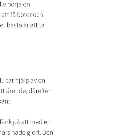
le börja en
 att få böter och
et bästa är att ta
du tar hjälp av en
tt ärende, därefter
känt.
. Tänk på att med en
nars hade gjort. Den