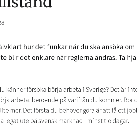
illstånd
28
jälvklart hur det funkar när du ska ansöka om 
nte blir det enklare när reglerna ändras. Ta hj
u känner försöka börja arbeta i Sverige? Det är int
börja arbeta, beroende på varifrån du kommer. Bor 
lite mer. Det första du behöver göra är att få ett j
a legat ute på svensk marknad i minst tio dagar.