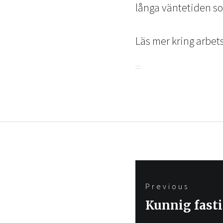
långa väntetiden so
Läs mer kring arbet
Inläggsnavigering
Previous
Previous
Kunnig fast
post: