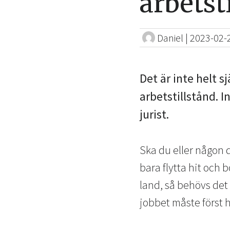
arbetst
Daniel
|
2023-02-
Det är inte helt s
arbetstillstånd. I
jurist.
Ska du eller någon d
bara flytta hit och 
land, så behövs det 
jobbet måste först h