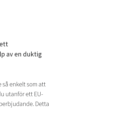
ett
älp av en duktig
e så enkelt som att
du utanför ett EU-
obberbjudande. Detta