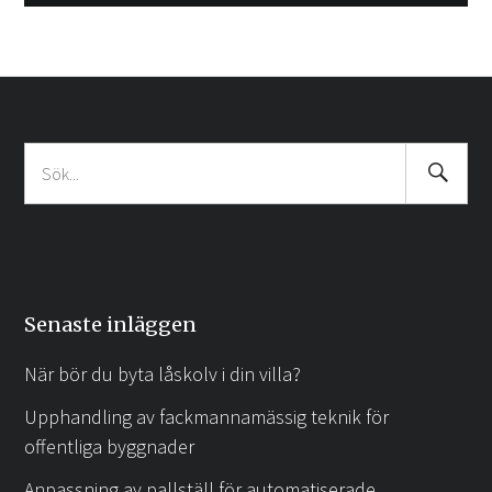
Search
Sök
Submit
efter:
Senaste inläggen
När bör du byta låskolv i din villa?
Upphandling av fackmannamässig teknik för
offentliga byggnader
Anpassning av pallställ för automatiserade