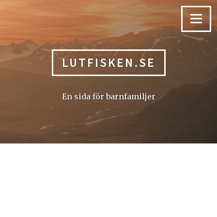
Skip
to
Menu
content
LUTFISKEN.SE
En sida för barnfamiljer