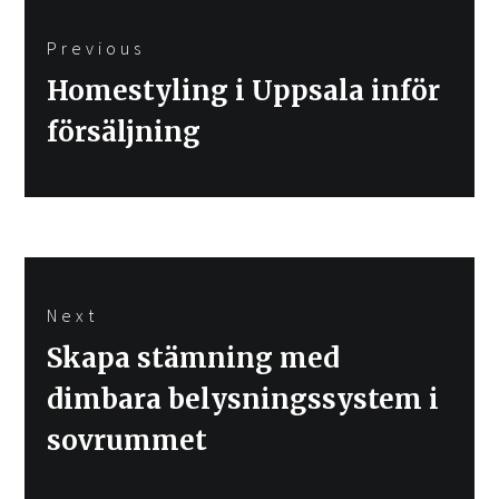
Inläggsnavigering
Previous
Previous
Homestyling i Uppsala inför
post:
försäljning
Next
Next
Skapa stämning med
post:
dimbara belysningssystem i
sovrummet