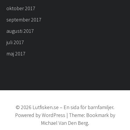
oktober 2017
september 2017
augusti 2017
juli 2017
maj 2017
©
2026
Lutfisken.se
–
En sida för barnfamiljer.
Powered by
WordPress
|
Theme:
Bookmark
by
Michael Van Den Berg.