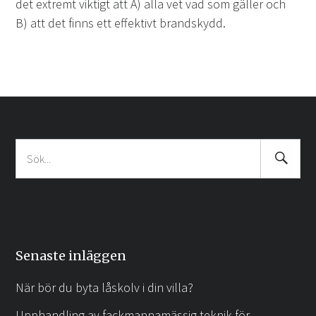
det extremt viktigt att A) alla vet vad som gäller och
B) att det finns ett effektivt brandskydd.
Search
Sök
Submit
efter:
Senaste inläggen
När bör du byta låskolv i din villa?
Upphandling av fackmannamässig teknik för