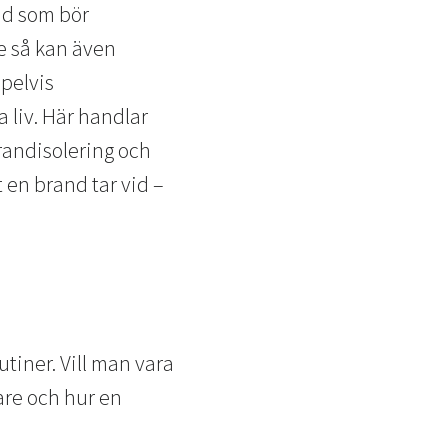
vad som bör
e så kan även
pelvis
 liv. Här handlar
randisolering och
 en brand tar vid –
utiner. Vill man vara
are och hur en