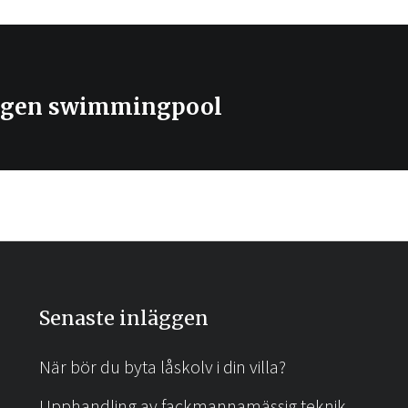
 egen swimmingpool
Senaste inläggen
h
t
När bör du byta låskolv i din villa?
Upphandling av fackmannamässig teknik