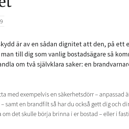
et
19
ydd är av en sådan dignitet att den, på ett e
er man till dig som vanlig bostadsägare så kom
ndla om två självklara saker: en brandvarnar
ta med exempelvis en säkerhetsdörr – anpassad äv
ök – samt en brandfilt så har du också gett dig och d
om det skulle börja brinna i er bostad – eller i fast