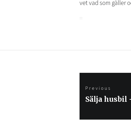
vet vad som gäller o
Inläggsnavigering
Previous
Previous
Sälja husbil
post: