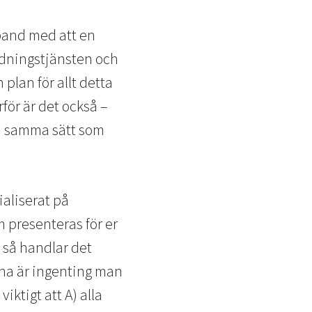
band med att en
ddningstjänsten och
plan för allt detta
för är det också –
 på samma sätt som
ialiserat på
 presenteras för er
 så handlar det
inna är ingenting man
ktigt att A) alla