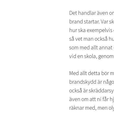
Det handlar även om
brand startar. Var 
hur ska exempelvis e
så vet man också hu
som med allt annat –
vid en skola, geno
Med allt detta bör m
brandskydd är något
också är skräddarsy
även om att ni får h
räknar med, men olyc