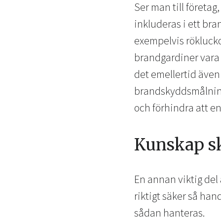
Ser man till företa
inkluderas i ett br
exempelvis rökluck
brandgardiner vara 
det emellertid även
brandskyddsmålning 
och förhindra att en
Kunskap sk
En annan viktig del 
riktigt säker så ha
sådan hanteras.