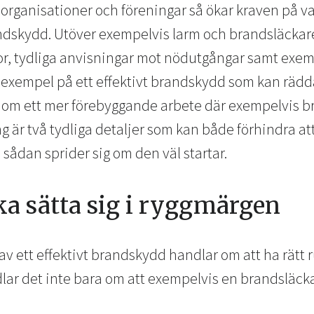
g, organisationer och föreningar så ökar kraven på 
andskydd. Utöver exempelvis larm och brandsläckar
or, tydliga anvisningar mot nödutgångar samt exem
exempel på ett effektivt brandskydd som kan rädda
 om ett mer förebyggande arbete där exempelvis b
är två tydliga detaljer som kan både förhindra att
 sådan sprider sig om den väl startar.
a sätta sig i ryggmärgen
av ett effektivt brandskydd handlar om att ha rätt r
ndlar det inte bara om att exempelvis en brandsläck