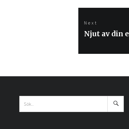
Next
Next
Njut av din
post:
Searc
Sök
Submi
efter: