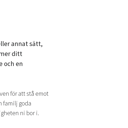
ller annat sätt,
mer ditt
e och en
en för att stå emot
in familj goda
igheten ni bor i.