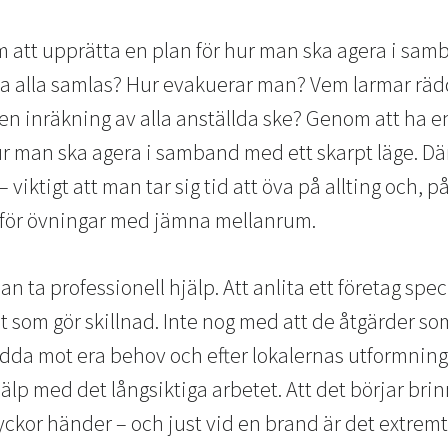
 att upprätta en plan för hur man ska agera i sam
ska alla samlas? Hur evakuerar man? Vem larmar rä
n inräkning av alla anställda ske? Genom att ha en 
r man ska agera i samband med ett skarpt läge. Där
 viktigt att man tar sig tid att öva på allting och,
mför övningar med jämna mellanrum.
an ta professionell hjälp. Att anlita ett företag spec
 som gör skillnad. Inte nog med att de åtgärder som
dda mot era behov och efter lokalernas utformning
jälp med det långsiktiga arbetet. Att det börjar br
kor händer – och just vid en brand är det extremt vi