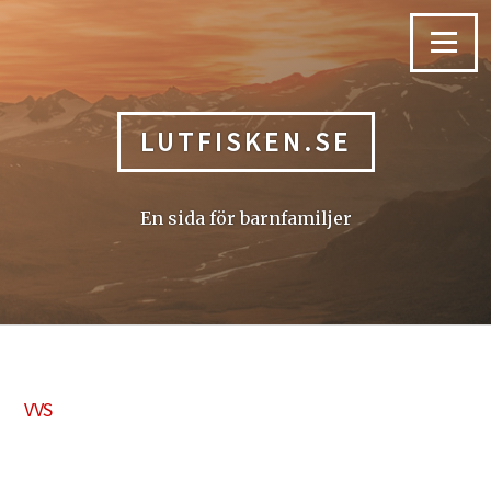
Skip
to
Menu
content
LUTFISKEN.SE
En sida för barnfamiljer
VVS