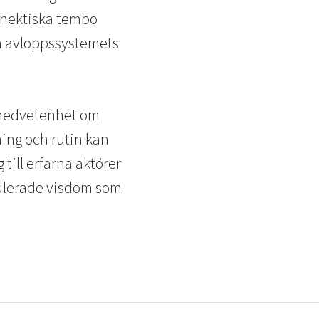
 hektiska tempo
era avloppssystemets
m medvetenhet om
ning och rutin kan
till erfarna aktörer
mulerade visdom som