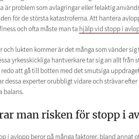
fta är problem som avlagringar eller felaktig använd
en för de största katastroferna. Att hantera avlop
s finess och ofta måste man ta
hjälp vid stopp i avlo
r och lukten kommer är det många som vänder sig ti
essa yrkesskickliga hantverkare tar sig an allt från 
id redo att gå till botten med det smutsiga uppdra
bar dessa experter orubbligt vidare och strävar efter 
ta balans.
ar man risken för stopp i a
p i avlopp beror på många faktorer, bland annat oti