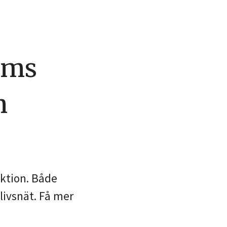
lms
m
ktion. Både
livsnät. Få mer