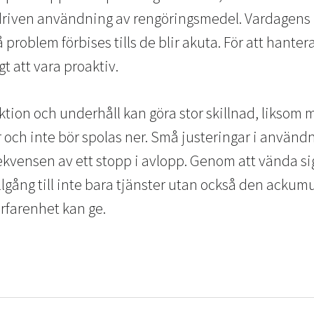
driven användning av rengöringsmedel. Vardagens
små problem förbises tills de blir akuta. För att hant
gt att vara proaktiv.
tion och underhåll kan göra stor skillnad, likso
r och inte bör spolas ner. Små justeringar i använd
kvensen av ett stopp i avlopp. Genom att vända sig 
llgång till inte bara tjänster utan också den acku
rfarenhet kan ge.