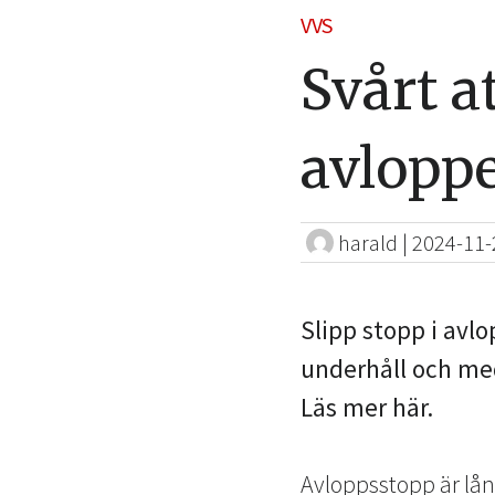
VVS
Svårt a
avlopp
harald
|
2024-11-
Slipp stopp i avl
underhåll och me
Läs mer här.
Avloppsstopp är lång