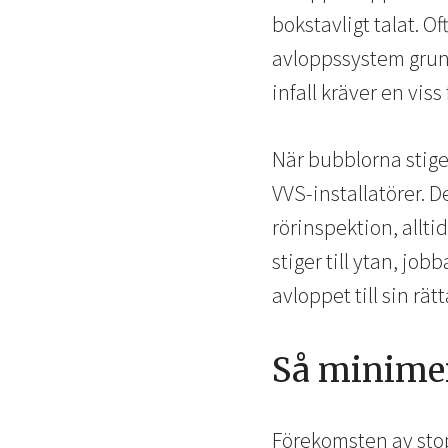
bokstavligt talat. O
avloppssystem grund
infall kräver en vis
När bubblorna stige
VVS-installatörer. D
rörinspektion, allt
stiger till ytan, job
avloppet till sin rät
Så minimer
Förekomsten av stop