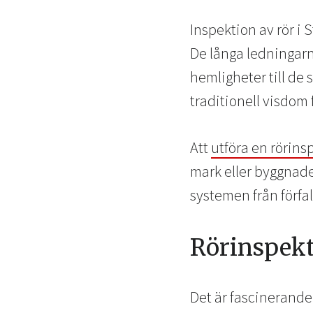
Inspektion av rör i 
De långa ledningarna
hemligheter till de
traditionell visdom 
Att
utföra en rörins
mark eller byggnader
systemen från förfa
Rörinspekt
Det är fascinerande 