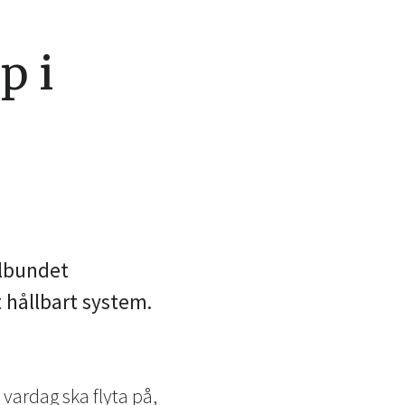
p i
elbundet
hållbart system.
 vardag ska flyta på,