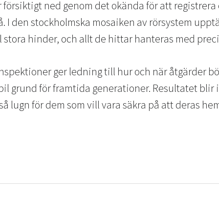
 försiktigt ned genom det okända för att registrera
vrå. I den stockholmska mosaiken av rörsystem upptä
ll stora hinder, och allt de hittar hanteras med pre
spektioner ger ledning till hur och när åtgärder bö
bil grund för framtida generationer. Resultatet bli
å lugn för dem som vill vara säkra på att deras hem