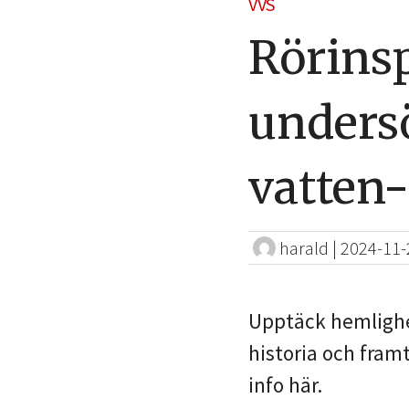
VVS
Rörins
unders
vatten
harald
|
2024-11-
Upptäck hemlighe
historia och framt
info här.