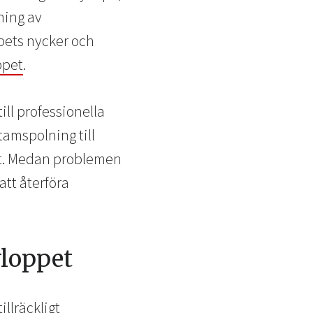
ning av
pets nycker och
ppet
.
ll professionella
stamspolning till
get. Medan problemen
att återföra
vloppet
llräckligt