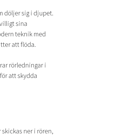
döljer sig i djupet.
illigt sina
modern teknik med
ter att flöda.
ar rörledningar i
för att skydda
skickas ner i rören,