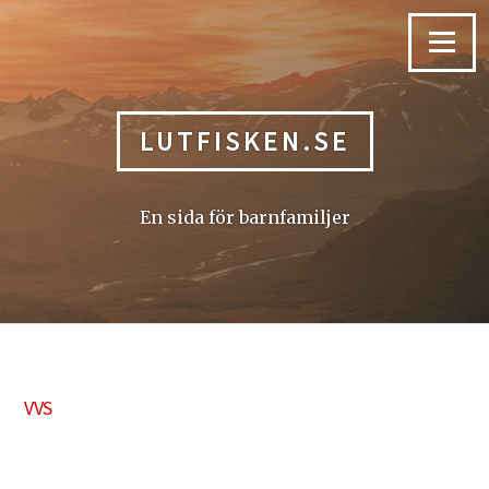
Skip
to
Menu
content
LUTFISKEN.SE
En sida för barnfamiljer
VVS