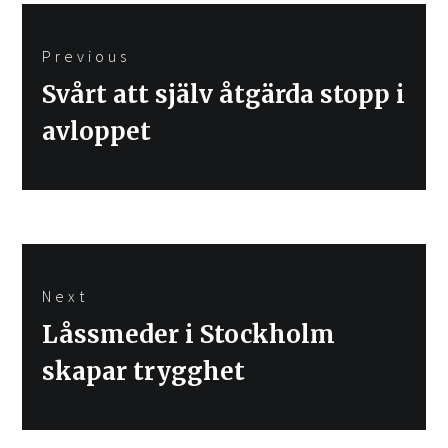
Inläggsnavigering
Previous
Previous
Svårt att själv åtgärda stopp i
post:
avloppet
Next
Next
Låssmeder i Stockholm
post:
skapar trygghet